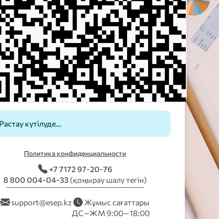
ижка
Готово
×
0
симв.
9/2026,
51:40 AM
AC
±
⌫
÷
7
8
9
×
Растау күтілуде...
4
5
6
−
1
2
3
+
Политика конфиденциальности
0
Очистить
Скачать
,
Удалить
=
+7 7172 97-20-76
8 800 004-04-33
(қоңырау шалу тегін)
support@esep.kz
Жұмыс сағаттары
ДС—ЖМ 9:00—18:00