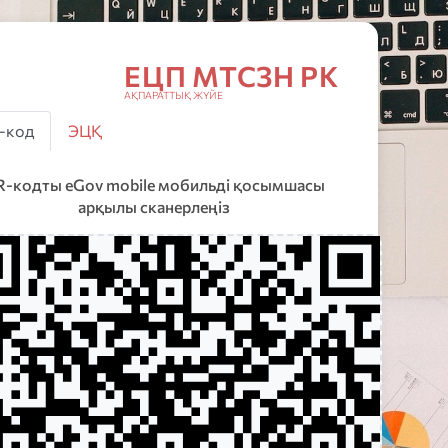
ЕЦП МТСЗН РК
Авторлану
АҚПАРАТТЫҚ ЖҮЙЕ
ЕЦП МТСЗН РК
АҚПАРАТТЫҚ ЖҮЙЕ
-код
ЭЦҚ
-кодты eGov mobile мобильді қосымшасы
арқылы сканерлеңіз