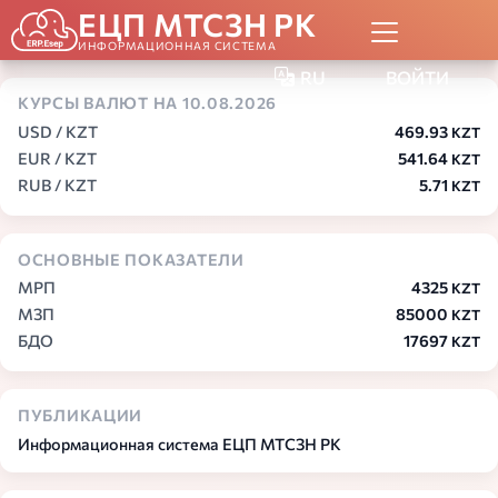
ЕЦП МТСЗН РК
ИНФОРМАЦИОННАЯ СИСТЕМА
RU
ВОЙТИ
КУРСЫ ВАЛЮТ НА 10.08.2026
USD / KZT
469.93
KZT
EUR / KZT
541.64
KZT
RUB / KZT
5.71
KZT
ОСНОВНЫЕ ПОКАЗАТЕЛИ
МРП
4325
KZT
МЗП
85000
KZT
БДО
17697
KZT
ПУБЛИКАЦИИ
Информационная система ЕЦП МТСЗН РК